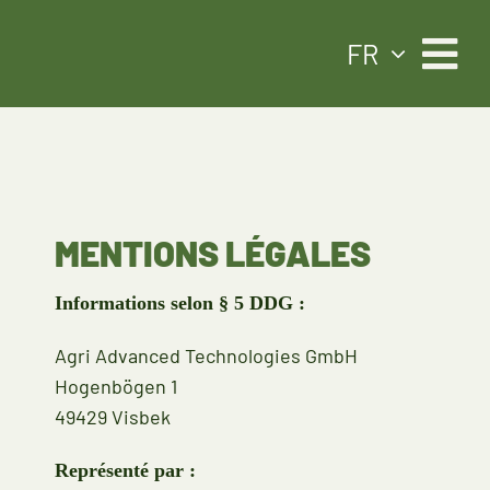
Skip
FR
to
content
MENTIONS LÉGALES
Informations selon § 5 DDG :
Agri Advanced Technologies GmbH
Hogenbögen 1
49429 Visbek
Représenté par :